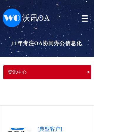
沃讯OA
11年专注OA协同办公信息化
资讯中心
>
[典型客户]