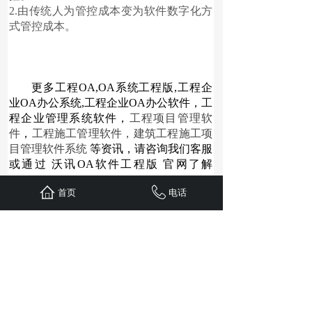
2.由传统人为管控成本变为软件数字化方
式管控成本。
更多
工程OA
,
OA系统工程版
,
工程企
业OA办公系统
,
工程企业OA办公软件
，
工
程企业管理系统软件
，
工程项目管理软
件
，
工程施工管理软件
，
建筑工程施工项
目管理软件系统
等资讯，请咨询我们客服
或通过
沃讯OA软件工程版
官网了解
(
https://www.wxoa.cn
)
首页
电话
上一个：
沃讯C6-IM即时通讯软件
下一个：
工程项目材料管理方案